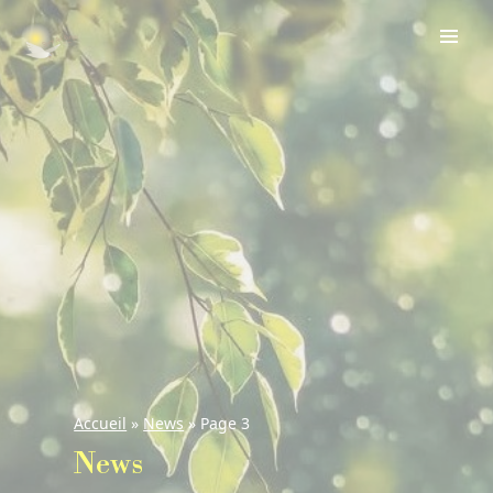
Accueil
»
News
»
Page 3
News