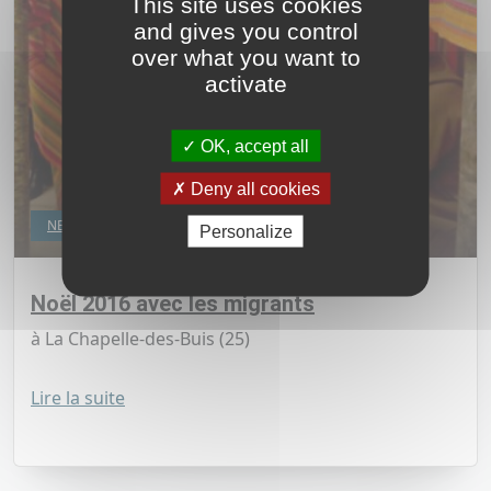
This site uses cookies
and gives you control
over what you want to
activate
OK, accept all
Deny all cookies
NEWS
Personalize
Noël 2016 avec les migrants
à La Chapelle-des-Buis (25)
Lire la suite