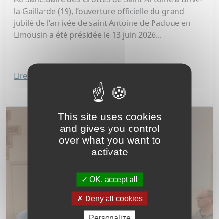
la-Gaillarde (19), l’ouverture officielle du grand
jubilé de l’arrivée de saint Antoine de Padoue en
Limousin a été présidée le 13 juin 2026...
Lire la suite
This site uses cookies
and gives you control
over what you want to
activate
OK, accept all
Deny all cookies
Personalize