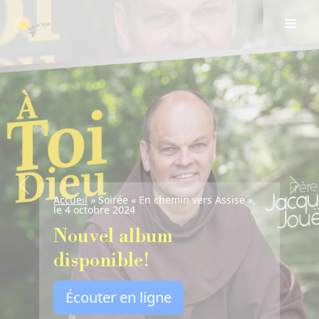
Previous
Next
Accueil
»
Soirée « En chemin vers Assise »,
le 4 octobre 2024
Nouvel album
disponible!
Écouter en ligne