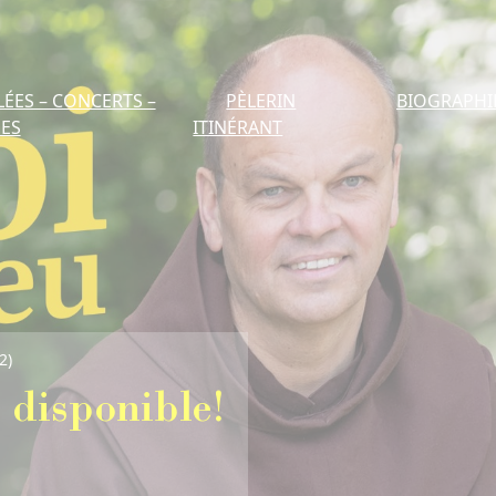
LÉES – CONCERTS –
PÈLERIN
BIOGRAPHI
ES
ITINÉRANT
nible!