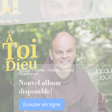
Previous
Next
Accueil
»
Conter, Chanter, Danser
l’Espérance
Nouvel album
disponible!
Écouter en ligne