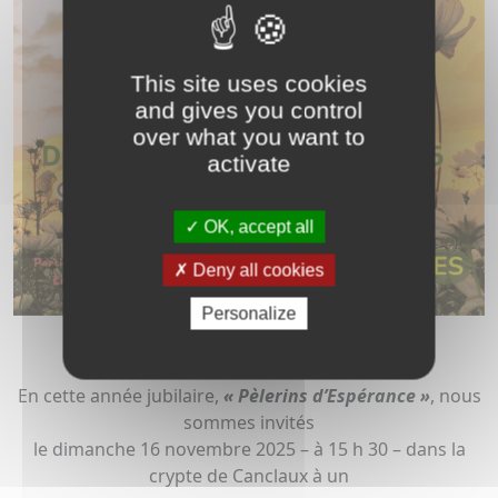
This site uses cookies
and gives you control
over what you want to
activate
OK, accept all
Deny all cookies
Personalize
En cette année jubilaire,
« Pèlerins d’Espérance »
, nous
sommes invités
le dimanche 16 novembre 2025 – à 15 h 30 – dans la
crypte de Canclaux à un